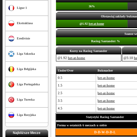
36%
Ligue 1
Obstawiaj zakłady bukmach
Ekstraklasa
@1.92
bet-at-home
Szanse w
Eredivisie
Racing Santander: %
Kursy na Racing Santander
Liga Szkocka
@1.92
bet-at-home
@3.10
b
Liga Belgijska
Under/Over
Bukmacher
0.5
bet-at-home
Liga Portugalska
1.5
bet-at-home
2.5
bet-at-home
Liga Turecka
3.5
bet-at-home
4.5
bet-at-home
Liga Rosyjska
Statystyki Racing Santander
Forma w ostatnich 6 meczach u siebie
D-D-W-D-D-L
Najbliższe Mecze