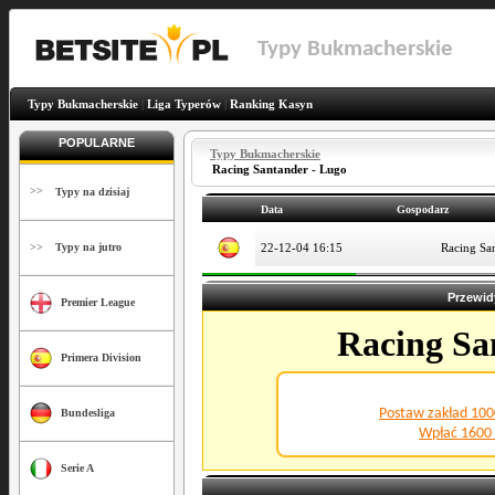
Typy Bukmacherskie
Typy Bukmacherskie
|
Liga Typerów
|
Ranking Kasyn
POPULARNE
Typy Bukmacherskie
Racing Santander - Lugo
>>
Typy na dzisiaj
Data
Gospodarz
>>
22-12-04 16:15
Racing Sa
Typy na jutro
Przewid
Premier League
Racing Sa
Primera Division
Postaw zakład 100
Bundesliga
Wpłać 1600 
Serie A