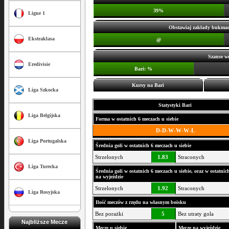
39%
Ligue 1
Obstawiaj zakłady bukmach
Ekstraklasa
@
Szanse w
Eredivisie
Bari: %
Kursy na Bari
Liga Szkocka
Statystyki Bari
Liga Belgijska
Forma w ostatnich 6 meczach u siebie
D-D-W-W-W-L
Liga Portugalska
Średnia goli w ostatnich 6 meczach u siebie
Strzelonych
1.83
Straconych
Liga Turecka
Średnia goli w ostatnich 6 meczach u siebie, oraz w ostatni
na wyjeździe
Strzelonych
1.92
Straconych
Liga Rosyjska
Ilość meczów z rzędu na własnym boisku
Bez porażki
5
Bez utraty gola
Najbliższe Mecze
Mecze u siebie
Mecze na wyjeździe