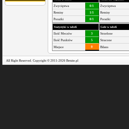
Zwycięstwa
0/1
Zwycięstwa
Remisy
1/1
Remisy
Porażki
0/1
Porażki
Statystyki w tabeli
Gole w tabeli
Ilość Meczów
3
Strzelone
Ilość Punktów
5
Stracone
0
Miejsce
Bilans
All Right Reserved. Copyright © 2011-2026 Betsite.pl