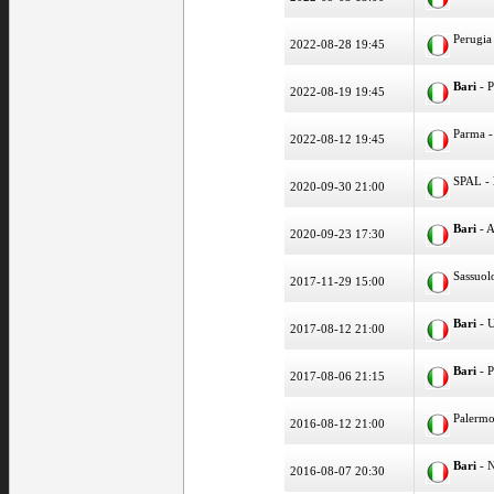
Perugia
2022-08-28 19:45
Bari
- 
2022-08-19 19:45
Parma 
2022-08-12 19:45
SPAL -
2020-09-30 21:00
Bari
- A
2020-09-23 17:30
Sassuol
2017-11-29 15:00
Bari
- 
2017-08-12 21:00
Bari
- 
2017-08-06 21:15
Palerm
2016-08-12 21:00
Bari
- 
2016-08-07 20:30