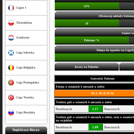
33%
Ligue 1
Obstawiaj zakłady bukmach
Ekstraklasa
@
Szanse w
Eredivisie
Palermo: %
Dołącz do typerów na LigaT
Liga Szkocka
Kursy na Palermo
Liga Belgijska
Statystyki Palermo
Liga Portugalska
Forma w ostatnich 6 meczach u siebie
W-L-W-D-D-W
Liga Turecka
Średnia goli w ostatnich 6 meczach u siebie
Strzelonych
1.17
Straconych
Liga Rosyjska
Średnia goli w ostatnich 6 meczach u siebie, oraz w ostatni
na wyjeździe
Strzelonych
1.09
Straconych
Najbliższe Mecze