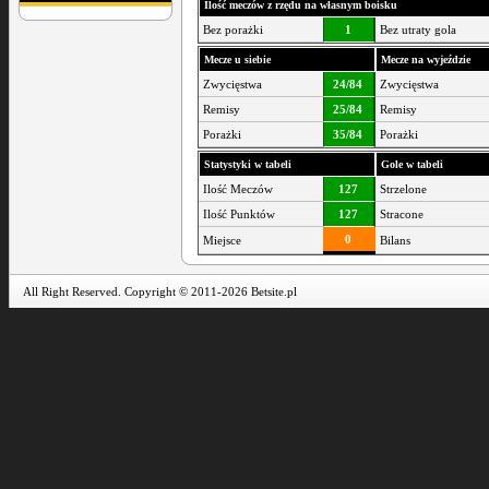
Ilość meczów z rzędu na własnym boisku
Bez porażki
1
Bez utraty gola
Mecze u siebie
Mecze na wyjeździe
Zwycięstwa
24/84
Zwycięstwa
Remisy
25/84
Remisy
Porażki
35/84
Porażki
Statystyki w tabeli
Gole w tabeli
Ilość Meczów
127
Strzelone
Ilość Punktów
127
Stracone
0
Miejsce
Bilans
All Right Reserved. Copyright © 2011-2026 Betsite.pl