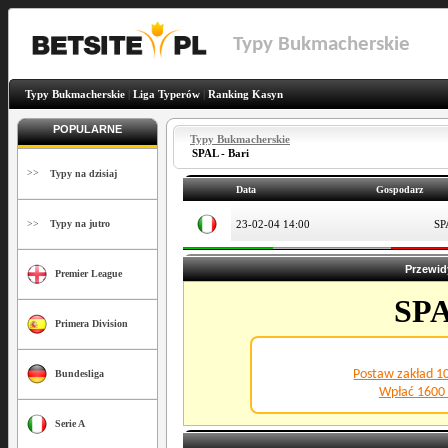
Typy Bukmacherskie
Typy Bukmacherskie
|
Liga Typerów
|
Ranking Kasyn
POPULARNE
Typy Bukmacherskie
SPAL - Bari
>>
Typy na dzisiaj
Data
Gospodarz
>>
23-02-04 14:00
SP
Typy na jutro
Przewid
Premier League
SP
Primera Division
Postaw zakład 1
Bundesliga
Wpłać 1600 
Serie A